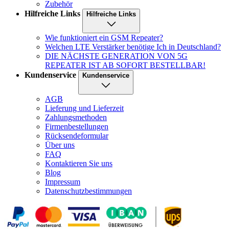
Zubehör
Hilfreiche Links
Hilfreiche Links
Wie funktioniert ein GSM Repeater?
Welchen LTE Verstärker benötige Ich in Deutschland?
DIE NÄCHSTE GENERATION VON 5G
REPEATER IST AB SOFORT BESTELLBAR!
Kundenservice
Kundenservice
AGB
Lieferung und Lieferzeit
Zahlungsmethoden
Firmenbestellungen
Rücksendeformular
Über uns
FAQ
Kontaktieren Sie uns
Blog
Impressum
Datenschutzbestimmungen