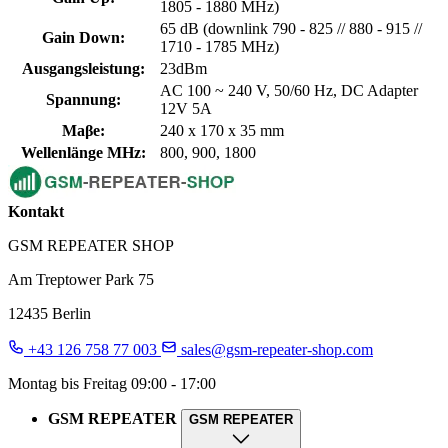
1805 - 1880 MHz)
65 dB (downlink 790 - 825 // 880 - 915 //
Gain Down:
1710 - 1785 MHz)
Ausgangsleistung:
23dBm
AC 100 ~ 240 V, 50/60 Hz, DC Adapter
Spannung:
12V 5A
Maβe:
240 x 170 x 35 mm
Wellenlänge MHz:
800, 900, 1800
Kontakt
GSM REPEATER SHOP
Am Treptower Park 75
12435 Berlin
+43 126 758 77 003
sales@gsm-repeater-shop.com
Montag bis Freitag 09:00 - 17:00
GSM REPEATER
GSM REPEATER